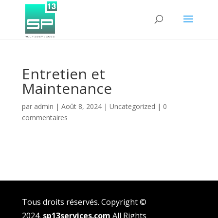
Entretien et
Maintenance
par
admin
|
Août 8, 2024
|
Uncategorized
|
0
commentaires
Tous droits réservés.
Copyright ©
2024.
sp13services.com
All Rights