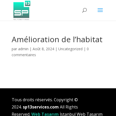
Amélioration de l’habitat
par
admin
|
Août 8, 2024
|
Uncategorized
|
0
commentaires
Tous droits réservés.
Copyright ©
2024.
sp13services.com
All Rights
Reserved.
Web Tasarım
İstanbul Web Tasarım